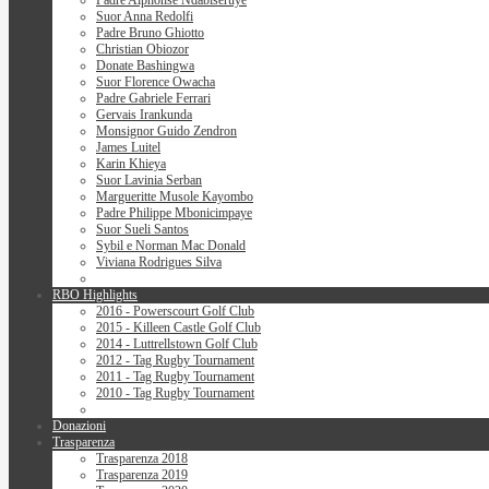
Padre Alphonse Ndabiseruye
Suor Anna Redolfi
Padre Bruno Ghiotto
Christian Obiozor
Donate Bashingwa
Suor Florence Owacha
Padre Gabriele Ferrari
Gervais Irankunda
Monsignor Guido Zendron
James Luitel
Karin Khieya
Suor Lavinia Serban
Margueritte Musole Kayombo
Padre Philippe Mbonicimpaye
Suor Sueli Santos
Sybil e Norman Mac Donald
Viviana Rodrigues Silva
RBO Highlights
2016 - Powerscourt Golf Club
2015 - Killeen Castle Golf Club
2014 - Luttrellstown Golf Club
2012 - Tag Rugby Tournament
2011 - Tag Rugby Tournament
2010 - Tag Rugby Tournament
Donazioni
Trasparenza
Trasparenza 2018
Trasparenza 2019