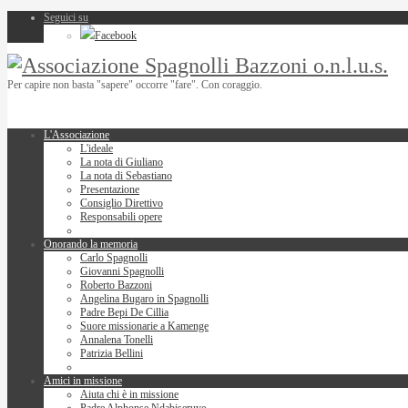
Seguici su
Facebook
Per capire non basta "sapere" occorre "fare". Con coraggio.
L'Associazione
L'ideale
La nota di Giuliano
La nota di Sebastiano
Presentazione
Consiglio Direttivo
Responsabili opere
Onorando la memoria
Carlo Spagnolli
Giovanni Spagnolli
Roberto Bazzoni
Angelina Bugaro in Spagnolli
Padre Bepi De Cillia
Suore missionarie a Kamenge
Annalena Tonelli
Patrizia Bellini
Amici in missione
Aiuta chi è in missione