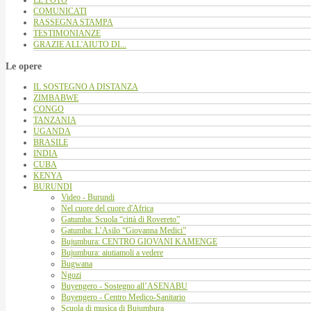
LE FOTO
COMUNICATI
RASSEGNA STAMPA
TESTIMONIANZE
GRAZIE ALL'AIUTO DI...
Le opere
IL SOSTEGNO A DISTANZA
ZIMBABWE
CONGO
TANZANIA
UGANDA
BRASILE
INDIA
CUBA
KENYA
BURUNDI
Video - Burundi
Nel cuore del cuore d'Africa
Gatumba: Scuola “città di Rovereto”
Gatumba: L’Asilo “Giovanna Medici”
Bujumbura: CENTRO GIOVANI KAMENGE
Bujumbura: aiutiamoli a vedere
Bugwana
Ngozi
Buyengero - Sostegno all’ASENABU
Buyengero - Centro Medico-Sanitario
Scuola di musica di Bujumbura