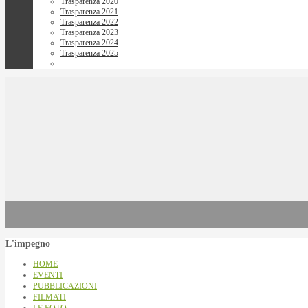
Trasparenza 2020
Trasparenza 2021
Trasparenza 2022
Trasparenza 2023
Trasparenza 2024
Trasparenza 2025
L'impegno
HOME
EVENTI
PUBBLICAZIONI
FILMATI