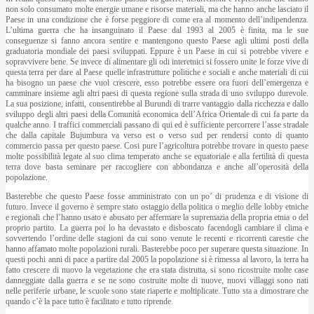
non solo consumato molte energie umane e risorse materiali, ma che hanno anche lasciato il
Paese in una condizione che è forse peggiore di come era al momento dell’indipendenza.
L’ultima guerra che ha insanguinato il Paese dal 1993 al 2005 è finita, ma le sue
conseguenze si fanno ancora sentire e mantengono questo Paese agli ultimi posti della
graduatoria mondiale dei paesi sviluppati. Eppure è un Paese in cui si potrebbe vivere e
sopravvivere bene. Se invece di alimentare gli odi interetnici si fossero unite le forze vive di
questa terra per dare al Paese quelle infrastrutture politiche e sociali e anche materiali di cui
ha bisogno un paese che vuol crescere, esso potrebbe essere ora fuori dell’emergenza e
camminare insieme agli altri paesi di questa regione sulla strada di uno sviluppo durevole.
La sua posizione, infatti, consentirebbe al Burundi di trarre vantaggio dalla ricchezza e dallo
sviluppo degli altri paesi della Comunità economica dell’Africa Orientale di cui fa parte da
qualche anno. I traffici commerciali passano di qui ed è sufficiente percorrere l’asse stradale
che dalla capitale Bujumbura va verso est o verso sud per rendersi conto di quanto
commercio passa per questo paese. Cosi pure l’agricoltura potrebbe trovare in questo paese
molte possibilità legate al suo clima temperato anche se equatoriale e alla fertilità di questa
terra dove basta seminare per raccogliere con abbondanza e anche all’operosità della
popolazione.
Basterebbe che questo Paese fosse amministrato con un po’ di prudenza e di visione di
futuro. Invece il governo è sempre stato ostaggio della politica o meglio delle lobby etniche
e regionali che l’hanno usato e abusato per affermare la supremazia della propria etnia o del
proprio partito. La guerra poi lo ha devastato e disboscato facendogli cambiare il clima e
sovvertendo l’ordine delle stagioni da cui sono venute le recenti e ricorrenti carestie che
hanno affamato molte popolazioni rurali. Basterebbe poco per superare questa situazione. In
questi pochi anni di pace a partire dal 2005 la popolazione si è rimessa al lavoro, la terra ha
fatto crescere di nuovo la vegetazione che era stata distrutta, si sono ricostruite molte case
danneggiate dalla guerra e se ne sono costruite molte di nuove, nuovi villaggi sono nati
nelle periferie urbane, le scuole sono state riaperte e moltiplicate. Tutto sta a dimostrare che
quando c’è la pace tutto è facilitato e tutto riprende.