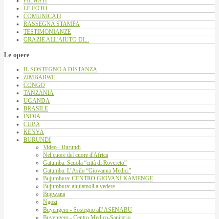
FILMATI
LE FOTO
COMUNICATI
RASSEGNA STAMPA
TESTIMONIANZE
GRAZIE ALL'AIUTO DI...
Le opere
IL SOSTEGNO A DISTANZA
ZIMBABWE
CONGO
TANZANIA
UGANDA
BRASILE
INDIA
CUBA
KENYA
BURUNDI
Video - Burundi
Nel cuore del cuore d'Africa
Gatumba: Scuola “città di Rovereto”
Gatumba: L’Asilo “Giovanna Medici”
Bujumbura: CENTRO GIOVANI KAMENGE
Bujumbura: aiutiamoli a vedere
Bugwana
Ngozi
Buyengero - Sostegno all’ASENABU
Buyengero - Centro Medico-Sanitario