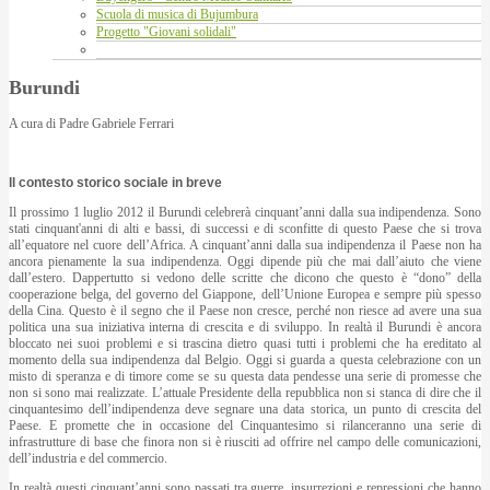
Scuola di musica di Bujumbura
Progetto "Giovani solidali"
Burundi
A cura di Padre Gabriele Ferrari
Il contesto storico sociale in breve
Il prossimo 1 luglio 2012 il Burundi celebrerà cinquant’anni dalla sua indipendenza. Sono
stati cinquant'anni di alti e bassi, di successi e di sconfitte di questo Paese che si trova
all’equatore nel cuore dell’Africa. A cinquant’anni dalla sua indipendenza il Paese non ha
ancora pienamente la sua indipendenza. Oggi dipende più che mai dall’aiuto che viene
dall’estero. Dappertutto si vedono delle scritte che dicono che questo è “dono” della
cooperazione belga, del governo del Giappone, dell’Unione Europea e sempre più spesso
della Cina. Questo è il segno che il Paese non cresce, perché non riesce ad avere una sua
politica una sua iniziativa interna di crescita e di sviluppo. In realtà il Burundi è ancora
bloccato nei suoi problemi e si trascina dietro quasi tutti i problemi che ha ereditato al
momento della sua indipendenza dal Belgio. Oggi si guarda a questa celebrazione con un
misto di speranza e di timore come se su questa data pendesse una serie di promesse che
non si sono mai realizzate. L’attuale Presidente della repubblica non si stanca di dire che il
cinquantesimo dell’indipendenza deve segnare una data storica, un punto di crescita del
Paese. E promette che in occasione del Cinquantesimo si rilanceranno una serie di
infrastrutture di base che finora non si è riusciti ad offrire nel campo delle comunicazioni,
dell’industria e del commercio.
In realtà questi cinquant’anni sono passati tra guerre, insurrezioni e repressioni che hanno