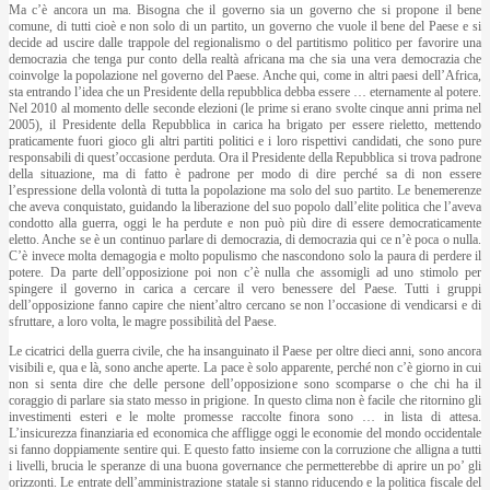
Ma c’è ancora un ma. Bisogna che il governo sia un governo che si propone il bene
comune, di tutti cioè e non solo di un partito, un governo che vuole il bene del Paese e si
decide ad uscire dalle trappole del regionalismo o del partitismo politico per favorire una
democrazia che tenga pur conto della realtà africana ma che sia una vera democrazia che
coinvolge la popolazione nel governo del Paese. Anche qui, come in altri paesi dell’Africa,
sta entrando l’idea che un Presidente della repubblica debba essere … eternamente al potere.
Nel 2010 al momento delle seconde elezioni (le prime si erano svolte cinque anni prima nel
2005), il Presidente della Repubblica in carica ha brigato per essere rieletto, mettendo
praticamente fuori gioco gli altri partiti politici e i loro rispettivi candidati, che sono pure
responsabili di quest’occasione perduta. Ora il Presidente della Repubblica si trova padrone
della situazione, ma di fatto è padrone per modo di dire perché sa di non essere
l’espressione della volontà di tutta la popolazione ma solo del suo partito. Le benemerenze
che aveva conquistato, guidando la liberazione del suo popolo dall’elite politica che l’aveva
condotto alla guerra, oggi le ha perdute e non può più dire di essere democraticamente
eletto. Anche se è un continuo parlare di democrazia, di democrazia qui ce n’è poca o nulla.
C’è invece molta demagogia e molto populismo che nascondono solo la paura di perdere il
potere. Da parte dell’opposizione poi non c’è nulla che assomigli ad uno stimolo per
spingere il governo in carica a cercare il vero benessere del Paese. Tutti i gruppi
dell’opposizione fanno capire che nient’altro cercano se non l’occasione di vendicarsi e di
sfruttare, a loro volta, le magre possibilità del Paese.
Le cicatrici della guerra civile, che ha insanguinato il Paese per oltre dieci anni, sono ancora
visibili e, qua e là, sono anche aperte. La pace è solo apparente, perché non c’è giorno in cui
non si senta dire che delle persone dell’opposizione sono scomparse o che chi ha il
coraggio di parlare sia stato messo in prigione. In questo clima non è facile che ritornino gli
investimenti esteri e le molte promesse raccolte finora sono … in lista di attesa.
L’insicurezza finanziaria ed economica che affligge oggi le economie del mondo occidentale
si fanno doppiamente sentire qui. E questo fatto insieme con la corruzione che alligna a tutti
i livelli, brucia le speranze di una buona governance che permetterebbe di aprire un po’ gli
orizzonti. Le entrate dell’amministrazione statale si stanno riducendo e la politica fiscale del