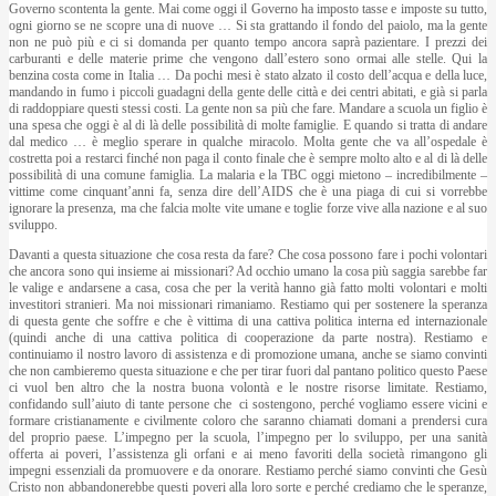
Governo scontenta la gente. Mai come oggi il Governo ha imposto tasse e imposte su tutto,
ogni giorno se ne scopre una di nuove … Si sta grattando il fondo del paiolo, ma la gente
non ne può più e ci si domanda per quanto tempo ancora saprà pazientare. I prezzi dei
carburanti e delle materie prime che vengono dall’estero sono ormai alle stelle. Qui la
benzina costa come in Italia … Da pochi mesi è stato alzato il costo dell’acqua e della luce,
mandando in fumo i piccoli guadagni della gente delle città e dei centri abitati, e già si parla
di raddoppiare questi stessi costi. La gente non sa più che fare. Mandare a scuola un figlio è
una spesa che oggi è al di là delle possibilità di molte famiglie. E quando si tratta di andare
dal medico … è meglio sperare in qualche miracolo. Molta gente che va all’ospedale è
costretta poi a restarci finché non paga il conto finale che è sempre molto alto e al di là delle
possibilità di una comune famiglia. La malaria e la TBC oggi mietono – incredibilmente –
vittime come cinquant’anni fa, senza dire dell’AIDS che è una piaga di cui si vorrebbe
ignorare la presenza, ma che falcia molte vite umane e toglie forze vive alla nazione e al suo
sviluppo.
Davanti a questa situazione che cosa resta da fare? Che cosa possono fare i pochi volontari
che ancora sono qui insieme ai missionari? Ad occhio umano la cosa più saggia sarebbe far
le valige e andarsene a casa, cosa che per la verità hanno già fatto molti volontari e molti
investitori stranieri. Ma noi missionari rimaniamo. Restiamo qui per sostenere la speranza
di questa gente che soffre e che è vittima di una cattiva politica interna ed internazionale
(quindi anche di una cattiva politica di cooperazione da parte nostra). Restiamo e
continuiamo il nostro lavoro di assistenza e di promozione umana, anche se siamo convinti
che non cambieremo questa situazione e che per tirar fuori dal pantano politico questo Paese
ci vuol ben altro che la nostra buona volontà e le nostre risorse limitate. Restiamo,
confidando sull’aiuto di tante persone che ci sostengono, perché vogliamo essere vicini e
formare cristianamente e civilmente coloro che saranno chiamati domani a prendersi cura
del proprio paese. L’impegno per la scuola, l’impegno per lo sviluppo, per una sanità
offerta ai poveri, l’assistenza gli orfani e ai meno favoriti della società rimangono gli
impegni essenziali da promuovere e da onorare. Restiamo perché siamo convinti che Gesù
Cristo non abbandonerebbe questi poveri alla loro sorte e perché crediamo che le speranze,