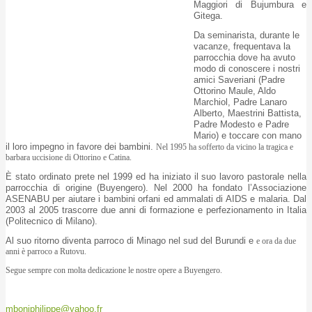
Maggiori di Bujumbura e
Gitega.
Da seminarista, durante le
vacanze, frequentava la
parrocchia dove ha avuto
modo di conoscere i nostri
amici Saveriani (Padre
Ottorino Maule, Aldo
Marchiol, Padre Lanaro
Alberto, Maestrini Battista,
Padre Modesto e Padre
Mario) e toccare con mano
il loro impegno in favore dei bambini.
Nel 1995 ha sofferto da vicino la tragica e
barbara uccisione di Ottorino e Catina.
È stato ordinato prete nel 1999 ed ha iniziato il suo lavoro pastorale nella
parrocchia di origine (Buyengero). Nel 2000 ha fondato l’Associazione
ASENABU per aiutare i bambini orfani ed ammalati di AIDS e malaria. Dal
2003 al 2005 trascorre due anni di formazione e perfezionamento in Italia
(Politecnico di Milano).
Al suo ritorno diventa parroco di Minago nel sud del Burundi e
e ora da due
anni è parroco a Rutovu.
Segue sempre con molta dedicazione le nostre opere a Buyengero.
mboniphilippe@yahoo.fr