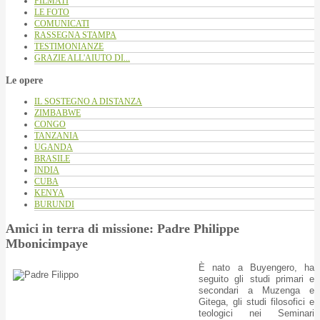
FILMATI
LE FOTO
COMUNICATI
RASSEGNA STAMPA
TESTIMONIANZE
GRAZIE ALL'AIUTO DI...
Le opere
IL SOSTEGNO A DISTANZA
ZIMBABWE
CONGO
TANZANIA
UGANDA
BRASILE
INDIA
CUBA
KENYA
BURUNDI
Amici in terra di missione: Padre Philippe
Mbonicimpaye
È nato a Buyengero, ha
seguito gli studi primari e
secondari a Muzenga e
Gitega, gli studi filosofici e
teologici nei Seminari