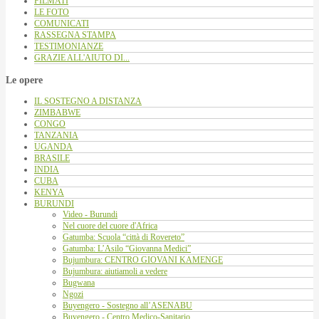
FILMATI
LE FOTO
COMUNICATI
RASSEGNA STAMPA
TESTIMONIANZE
GRAZIE ALL'AIUTO DI...
Le opere
IL SOSTEGNO A DISTANZA
ZIMBABWE
CONGO
TANZANIA
UGANDA
BRASILE
INDIA
CUBA
KENYA
BURUNDI
Video - Burundi
Nel cuore del cuore d'Africa
Gatumba: Scuola “città di Rovereto”
Gatumba: L’Asilo “Giovanna Medici”
Bujumbura: CENTRO GIOVANI KAMENGE
Bujumbura: aiutiamoli a vedere
Bugwana
Ngozi
Buyengero - Sostegno all’ASENABU
Buyengero - Centro Medico-Sanitario