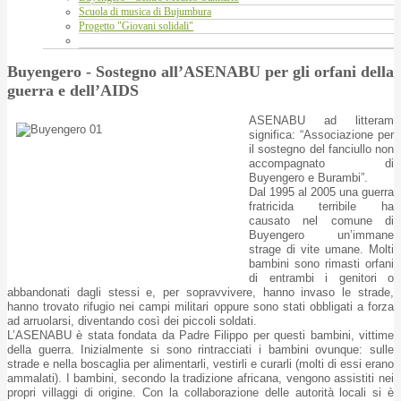
Scuola di musica di Bujumbura
Progetto "Giovani solidali"
Buyengero - Sostegno all’ASENABU per gli orfani della
guerra e dell’AIDS
ASENABU ad litteram
significa: “Associazione per
il sostegno del fanciullo non
accompagnato di
Buyengero e Burambi”.
Dal 1995 al 2005 una guerra
fratricida terribile ha
causato nel comune di
Buyengero un’immane
strage di vite umane. Molti
bambini sono rimasti orfani
di entrambi i genitori o
abbandonati dagli stessi e, per sopravvivere, hanno invaso le strade,
hanno trovato rifugio nei campi militari oppure sono stati obbligati a forza
ad arruolarsi, diventando così dei piccoli soldati.
L’ASENABU è stata fondata da Padre Filippo per questi bambini, vittime
della guerra. Inizialmente si sono rintracciati i bambini ovunque: sulle
strade e nella boscaglia per alimentarli, vestirli e curarli (molti di essi erano
ammalati). I bambini, secondo la tradizione africana, vengono assistiti nei
propri villaggi di origine. Con la collaborazione delle autorità locali si è