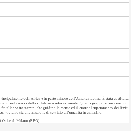
incipalmente dell’Africa e in parte minore dell’America Latina. È stata costituita
menti nel campo della solidarietà internazionale. Questo gruppo è poi cresciuto
fratellanza fra uomini che guidino la mente ed il cuore al superamento dei limiti
in cui viviamo sia una missione di servizio all’umanità in cammino.
ni Onlus di Milano (RBO).