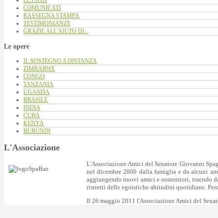
LE FOTO
COMUNICATI
RASSEGNA STAMPA
TESTIMONIANZE
GRAZIE ALL'AIUTO DI...
Le opere
IL SOSTEGNO A DISTANZA
ZIMBABWE
CONGO
TANZANIA
UGANDA
BRASILE
INDIA
CUBA
KENYA
BURUNDI
L'Associazione
L'Associazione Amici del Senatore Giovanni Spagno
nel dicembre 2000 dalla famiglia e da alcuni ami
aggiungendo nuovi amici e sostenitori, traendo da
ristretti delle egoistiche abitudini quotidiane. Pe
Il 26 maggio 2011 l'Associazione Amici del Senat