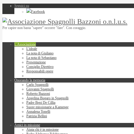
Seguici su
Facebook
Per capire non basta "sapere" occorre "fare". Con coraggio.
L'Associazione
L'ideale
La nota di Giuliano
La nota di Sebastiano
Presentazione
Consiglio Direttivo
Responsabili opere
Onorando la memoria
Carlo Spagnolli
Giovanni Spagnolli
Roberto Bazzoni
Angelina Bugaro in Spagnolli
Padre Bepi De Cillia
Suore missionarie a Kamenge
Annalena Tonelli
Patrizia Bellini
Amici in missione
Aiuta chi è in missione