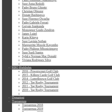
Padre Alphonse Ndabiseruye
Suor Anna Redolfi
Padre Bruno Ghiotto
Christian Obiozor
Donate Bashingwa
Suor Florence Owacha
Padre Gabriele Ferrari
Gervais Irankunda
Monsignor Guido Zendron
James Luitel
Karin Khieya
Suor Lavinia Serban
Margueritte Musole Kayombo
Padre Philippe Mbonicimpaye
Suor Sueli Santos
Sybil e Norman Mac Donald
Viviana Rodrigues Silva
RBO Highlights
2016 - Powerscourt Golf Club
2015 - Killeen Castle Golf Club
2014 - Luttrellstown Golf Club
2012 - Tag Rugby Tournament
2011 - Tag Rugby Tournament
2010 - Tag Rugby Tournament
Donazioni
Trasparenza
Trasparenza 2018
Trasparenza 2019