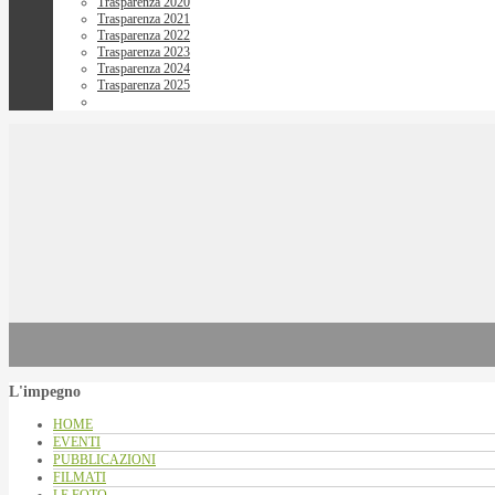
Trasparenza 2020
Trasparenza 2021
Trasparenza 2022
Trasparenza 2023
Trasparenza 2024
Trasparenza 2025
L'impegno
HOME
EVENTI
PUBBLICAZIONI
FILMATI